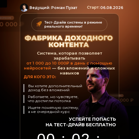
Старт:
Ведущий: Роман Пузат
06.08.2026
Тест-Драйв системы в режиме
реального времени!
Система, которая позволяет
зарабатывать
от 1 000 до 10 000₽ в день с помощью
нейросетей
— без вложений и сложных
навыков
ДЛЯ КОГО ЭТО:
Вы хотите дополнительный
доход без вложений
Работаете, но чувствуете,
что достигли потолка
Ищете понятную систему,
а не очередной курс
УСПЕЙТЕ ПОПАСТЬ
НА ТЕСТ-ДРАЙВ БЕСПЛАТНО