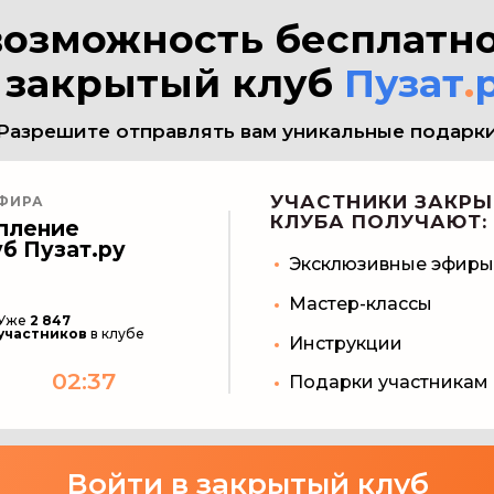
возможность бесплатно
 закрытый клуб
Пузат
.
Разрешите отправлять вам уникальные подарк
УЧАСТНИКИ ЗАКРЫ
ЭФИРА
КЛУБА ПОЛУЧАЮТ:
пление
уб Пузат.ру
Эксклюзивные эфиры
Мастер-классы
Уже
2 847
участников
в клубе
Инструкции
02:37
Подарки участникам
Войти в закрытый клуб