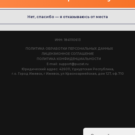
Нет, спасибо — я отказываюсь от места
ИНН: 1841110613
ПОЛИТИКА ОБРАБОТКИ ПЕРСОНАЛЬНЫХ ДАННЫХ
ЛИЦЕНЗИОННОЕ СОГЛАШЕНИЕ
ПОЛИТИКА КОНФИДЕНЦИАЛЬНОСТИ
E-mail: support@puzat.ru
Юридический адрес: 426011, Удмуртская Республика,
г.о. Город Ижевск, г Ижевск, ул Красноармейская, дом 127, оф.710