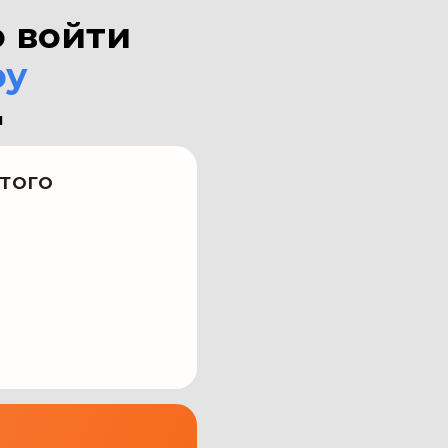
 войти
ру
и
ТОГО