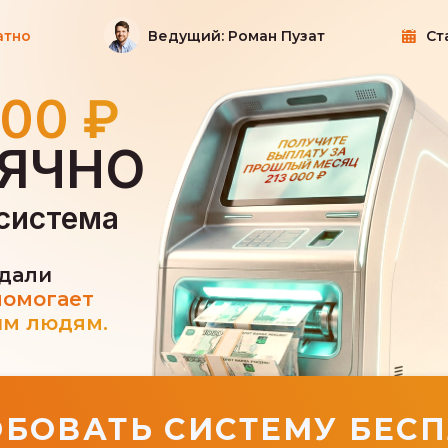
атно
Ведущий: Роман Пузат
Ст
00 ₽
ЯЧНО
система
здали
омогает
ым людям.
БОВАТЬ СИСТЕМУ БЕС