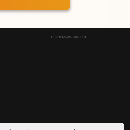
к
ОГРН: 1231800006811