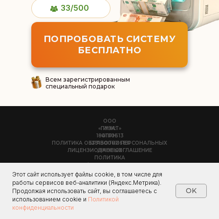
33/500
ПОПРОБОВАТЬ СИСТЕМУ
БЕСПЛАТНО
Всем зарегистрированным
специальный подарок
ООО
«ПУЗАТ»
ИНН:
1841110613
ОГРН:
ПОЛИТИКА ОБРАБОТКИ ПЕРСОНАЛЬНЫХ
1231800006811
ЛИЦЕНЗИОННОЕ СОГЛАШЕНИЕ
ДАННЫХ
ПОЛИТИКА
КОНФИДЕНЦИАЛЬНОСТИ
E-mail:
Этот сайт использует файлы cookie, в том числе для
Юридический адрес: 426011, Удмуртская
support@puzat.ru
работы сервисов веб-аналитики (Яндекс.Метрика).
Республика,
г.о. Город Ижевск, г Ижевск, ул Красноармейская,
OK
Продолжая использовать сайт, вы соглашаетесь с
дом 127, оф.710
использованием cookie и
Политикой
конфиденциальности